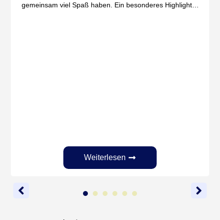
gemeinsam viel Spaß haben. Ein besonderes Highlight…
Weiterlesen
1
2
3
4
5
6