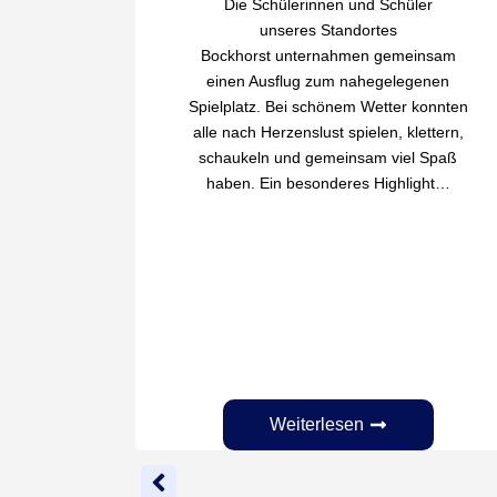
Die Schülerinnen und Schüler
unseres Standortes
men die
Bockhorst unternahmen gemeinsam
assen 3
einen Ausflug zum nahegelegenen
„Mein
Spielplatz. Bei schönem Wetter konnten
alle nach Herzenslust spielen, klettern,
teil. An
schaukeln und gemeinsam viel Spaß
erstagen
haben. Ein besonderes Highlight…
er…
Weiterlesen