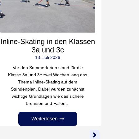
Bei b
Klasse
im Kli
und S
Progra
Lerne
Inline-Skating in den Klassen
3a und 3c
13. Juli 2026
Vor den Sommerferien stand für die
Klasse 3a und 3c zwei Wochen lang das
Thema Inline-Skating auf dem
Stundenplan. Dabei wurden zunächst
wichtige Grundlagen wie das sichere
Bremsen und Fallen…
Weiterlesen